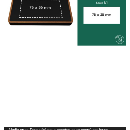
Media error: Format(s) not supported or source(s) not found