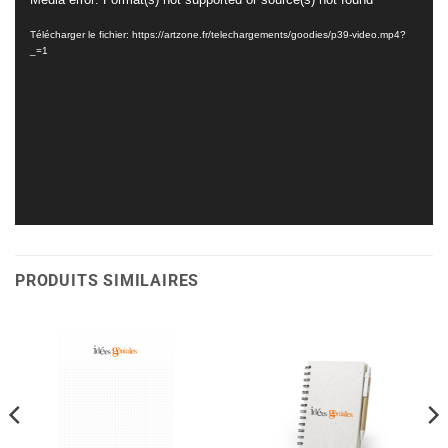
Lecteur
vidéo
Télécharger le fichier: https://artzone.fr/telechargements/goodies/p39-video.mp4?
_=1
PRODUITS SIMILAIRES