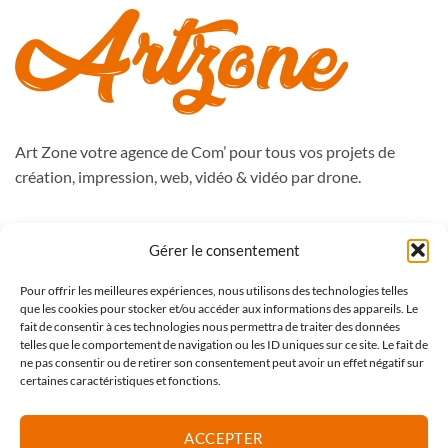
Art Zone votre agence de Com’ pour tous vos projets de
création, impression, web, vidéo & vidéo par drone.
988, route de Péronne
Gérer le consentement
59262 Sainghin en Mélantois
Pour offrir les meilleures expériences, nous utilisons des technologies telles
Tél : 09.50.51.76.47
que les cookies pour stocker et/ou accéder aux informations des appareils. Le
contact@artzone.fr
fait de consentir à ces technologies nous permettra de traiter des données
telles que le comportement de navigation ou les ID uniques sur ce site. Le fait de
ne pas consentir ou de retirer son consentement peut avoir un effet négatif sur
certaines caractéristiques et fonctions.
Mentions légales
CGV Art Zone
ACCEPTER