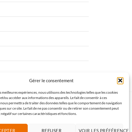
Gérer le consentement
es meilleures expériences, nous utilisons des technologies telles que les cookies
et/ou accéder aux informations des appareils. Le fait de consentir à ces
 nous permettra de traiter des données telles que le comportement de navigation
Mentions légales
ques sur ce site. Le fait de ne pas consentir ou de retirer son consentement peut
t négatif sur certaines caractéristiques et fonctions.
CGV Art Zone
CGV web
CEPTER
REFUSER
VOIR LES PRÉFÉRENCES