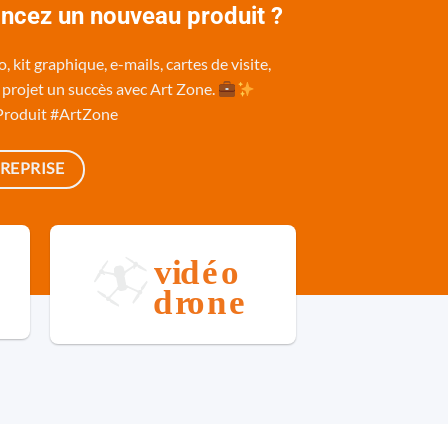
ancez un nouveau produit ?
 kit graphique, e-mails, cartes de visite,
re projet un succès avec Art Zone.
Produit #ArtZone
REPRISE