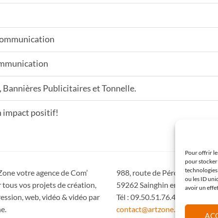
 communication
ommunication
 Bannières Publicitaires et Tonnelle.
 impact positif!
Pour offrir l
pour stocker 
technologies
Zone votre agence de Com’
988, route de Péronne
ou les ID uni
 tous vos projets de création,
59262 Sainghin en Mélantois
avoir un effe
ession, web, vidéo & vidéo par
Tél : 09.50.51.76.47
e.
contact@artzone.fr
AC