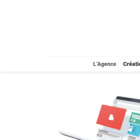
Passer
au
contenu
L’Agence
Créati