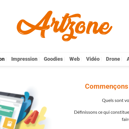
on
Impression
Goodies
Web
Vidéo
Drone
A
Agence de 
Commençons p
Quels sont vos
Définissons ce qui constitu
fair