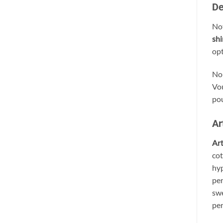
De
Not
shi
opt
No
Vou
pou
Ar
Ar
cot
hyp
per
swe
per