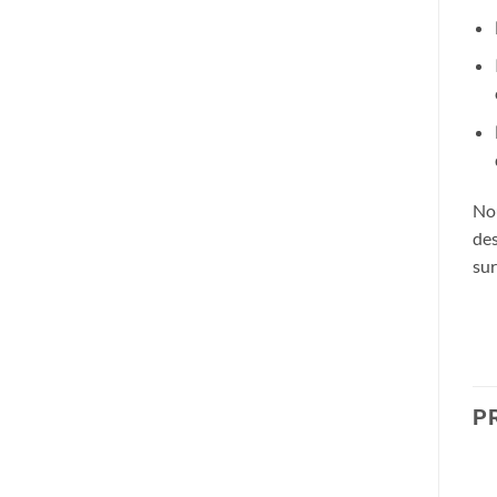
Nou
de
sur
P