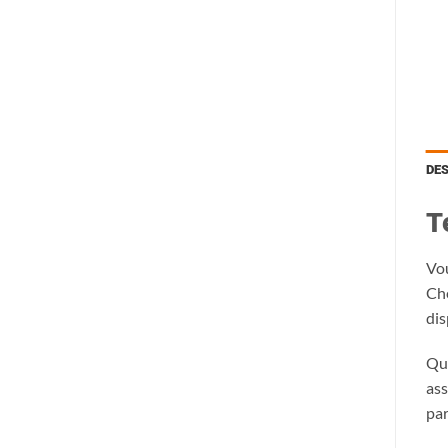
DE
T
Vou
Ch
dis
Que
ass
par