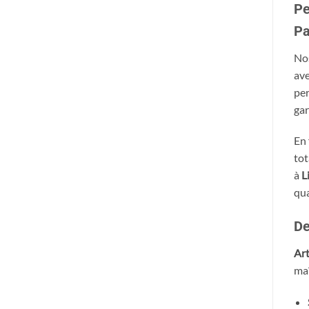
Pe
Pa
Nos
ave
per
gar
En 
tot
à
Li
qua
De
Ar
maî