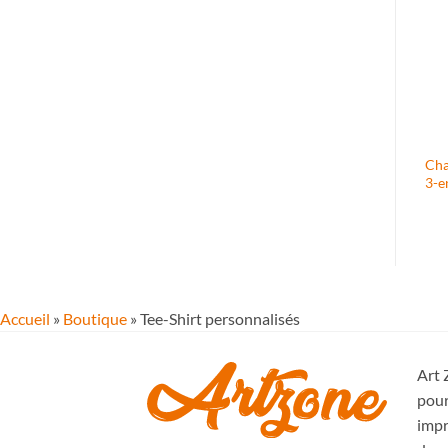
t
Chargeur Magnétique
Cha
Sweat personnalisé Lille
Personnalisé
3-e
Accueil
»
Boutique
»
Tee-Shirt personnalisés
Art 
pour
impr