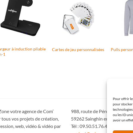
rgeur à induction pliable
Cartes de jeu personnalisées
Pulls perso
n-1
Pour offrir l
pour stocker 
technologies
Zone votre agence de Com’
988, route de Péronne
ou les ID uni
 tous vos projets de création,
59262 Sainghin en Mélantois
avoir un effe
ession, web, vidéo & vidéo par
Tél : 09.50.51.76.47