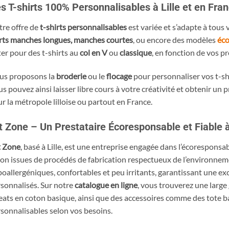
s T-shirts 100% Personnalisables à Lille et en Fra
re offre de
t-shirts personnalisables
est variée et s’adapte à tous 
rts manches longues, manches courtes
, ou encore des modèles
éco
er pour des t-shirts au
col en V
ou
classique
, en fonction de vos p
us proposons la
broderie
ou le
flocage
pour personnaliser vos t-shi
s pouvez ainsi laisser libre cours à votre créativité et obtenir un p
r la métropole lilloise ou partout en France.
t Zone – Un Prestataire Écoresponsable et Fiable à
t Zone
, basé à Lille, est une entreprise engagée dans l’écoresponsabi
on issues de procédés de fabrication respectueux de l’environnem
oallergéniques, confortables et peu irritants, garantissant une ex
sonnalisés. Sur notre
catalogue en ligne
, vous trouverez une large 
ats en coton basique, ainsi que des accessoires comme des tote bag
sonnalisables selon vos besoins.