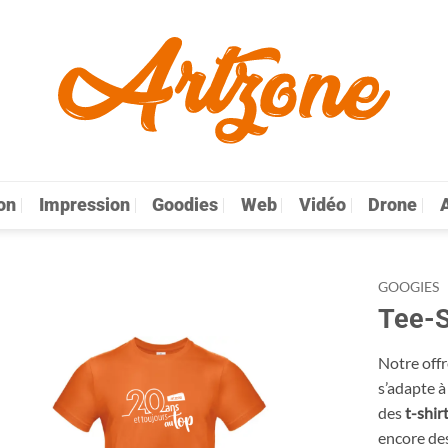
on
Impression
Goodies
Web
Vidéo
Drone
A
GOOGIES
Tee-S
Notre off
s’adapte à
des
t-shi
encore de