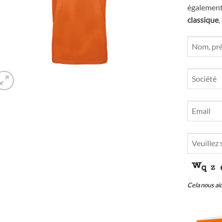
également
classique
,
Website
URL
*
Cela nous aid