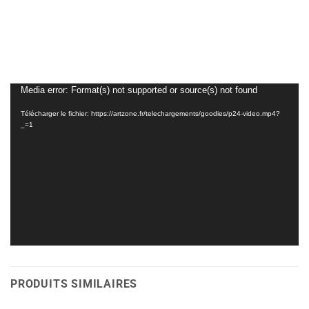
Lecteur
Media error: Format(s) not supported or source(s) not found
vidéo
Télécharger le fichier: https://artzone.fr/telechargements/goodies/p24-video.mp4?
_=1
PRODUITS SIMILAIRES