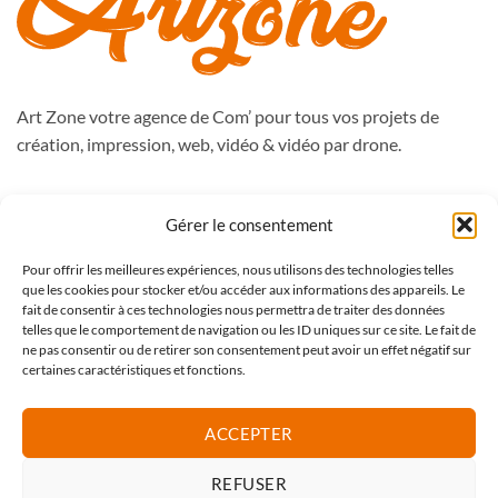
Art Zone votre agence de Com’ pour tous vos projets de
création, impression, web, vidéo & vidéo par drone.
988, route de Péronne
Gérer le consentement
59262 Sainghin en Mélantois
Pour offrir les meilleures expériences, nous utilisons des technologies telles
Tél : 09.50.51.76.47
que les cookies pour stocker et/ou accéder aux informations des appareils. Le
contact@artzone.fr
fait de consentir à ces technologies nous permettra de traiter des données
telles que le comportement de navigation ou les ID uniques sur ce site. Le fait de
ne pas consentir ou de retirer son consentement peut avoir un effet négatif sur
certaines caractéristiques et fonctions.
Mentions légales
CGV Art Zone
ACCEPTER
CGV web
REFUSER