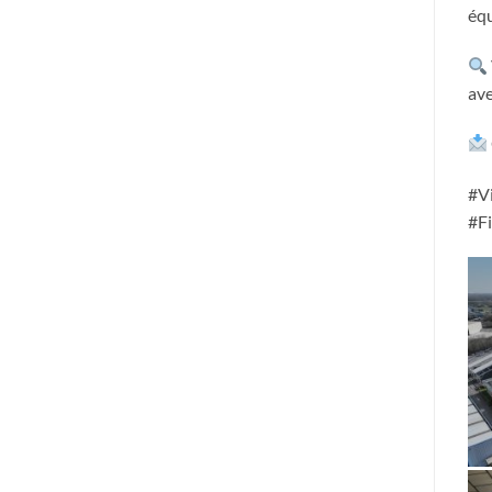
équ
ave
#V
#F