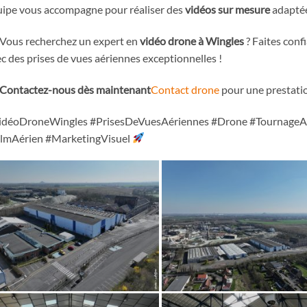
ipe vous accompagne pour réaliser des
vidéos sur mesure
adaptée
Vous recherchez un expert en
vidéo drone à Wingles
? Faites conf
c des prises de vues aériennes exceptionnelles !
Contactez-nous dès maintenant
Contact drone
pour une prestatio
idéoDroneWingles #PrisesDeVuesAériennes #Drone #TournageAé
ilmAérien #MarketingVisuel