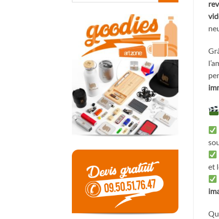
rev
vid
neu
Grâ
l’a
per
imm
sou
et 
ima
Que