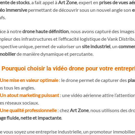
ente de stocks
, a fait appel à
Art Zone
, expert en
prises de vues aé
éo immersive
permettant de découvrir sous un nouvel angle son
e
fs.
ce à notre
drone haute définition
, nous avons capturé des images
mpleur des infrastructures et l’efficacité logistique de Vank Distrib
spective unique, permet de valoriser un
site industriel
, un
commer
obilier
de manière dynamique et percutante.
Pourquoi choisir la vidéo drone pour votre entrepr
Une mise en valeur optimale
: le drone permet de capturer des
pla
s tous les angles.
Un atout marketing puissant
: une vidéo aérienne attire l’attenti
les réseaux sociaux.
Une qualité professionnelle
: chez
Art Zone
, nous utilisons des d
ge fluide, nette et impactante
.
 vous soyez une entreprise industrielle, un promoteur immobilie