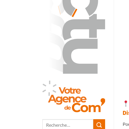
Di
Pou