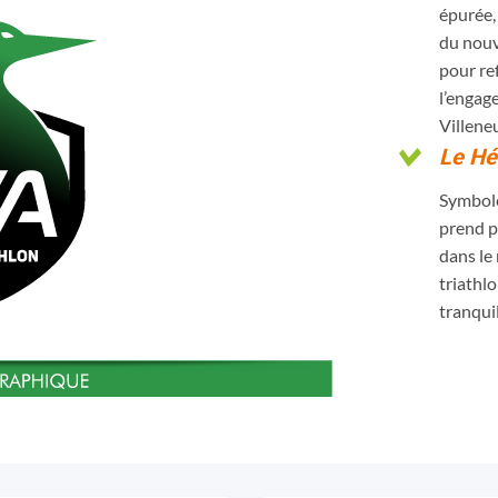
épurée,
du nouv
pour ref
l’engag
Villene
Le H
Symbole 
prend p
dans le
triathl
tranquil