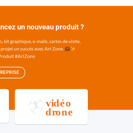
ancez un nouveau produit ?
 kit graphique, e-mails, cartes de visite,
re projet un succès avec Art Zone.
Produit #ArtZone
REPRISE