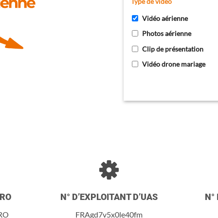
Type de vidéo
Vidéo aérienne
Photos aérienne
Clip de présentation
Vidéo drone mariage
ERO
N° D’EXPLOITANT D’UAS
N° 
RO
FRAgd7v5x0le40fm