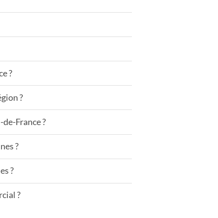
ce ?
égion ?
s-de-France ?
nes ?
es ?
cial ?