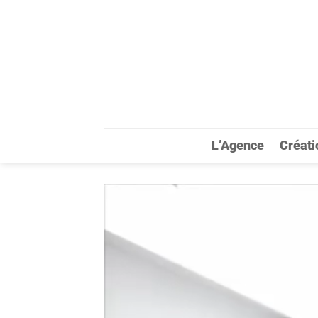
Passer
au
contenu
L’Agence
Créati