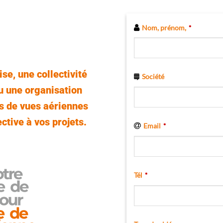
Contact
Nom, prénom,
*
Email
*
se, une collectivité
Société
ou une organisation
s de vues aériennes
ctive à vos projets.
Email
*
Tél
*