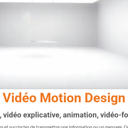
Vidéo Motion Design
 vidéo explicative, animation, vidéo-f
ces et succinctes de transmettre une information ou un message. Qui 