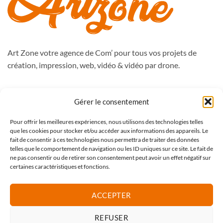
Art Zone votre agence de Com’ pour tous vos projets de
création, impression, web, vidéo & vidéo par drone.
988, route de Péronne
Gérer le consentement
59262 Sainghin en Mélantois
Pour offrir les meilleures expériences, nous utilisons des technologies telles
Tél : 09.50.51.76.47
que les cookies pour stocker et/ou accéder aux informations des appareils. Le
contact@artzone.fr
fait de consentir à ces technologies nous permettra de traiter des données
telles que le comportement de navigation ou les ID uniques sur ce site. Le fait de
ne pas consentir ou de retirer son consentement peut avoir un effet négatif sur
certaines caractéristiques et fonctions.
Mentions légales
CGV Art Zone
ACCEPTER
CGV web
REFUSER