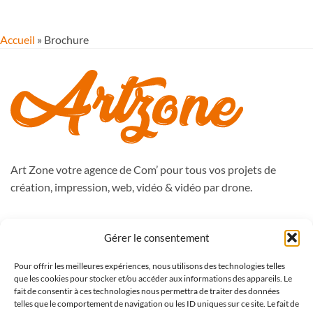
Accueil
»
Brochure
Art Zone votre agence de Com’ pour tous vos projets de
création, impression, web, vidéo & vidéo par drone.
988, route de Péronne
Gérer le consentement
59262 Sainghin en Mélantois
Pour offrir les meilleures expériences, nous utilisons des technologies telles
Tél : 09.50.51.76.47
que les cookies pour stocker et/ou accéder aux informations des appareils. Le
contact@artzone.fr
fait de consentir à ces technologies nous permettra de traiter des données
telles que le comportement de navigation ou les ID uniques sur ce site. Le fait de