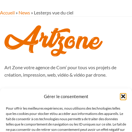
Accueil
»
News
»
Lesterps vue du ciel
Art Zone votre agence de Com’ pour tous vos projets de
création, impression, web, vidéo & vidéo par drone.
988, route de Péronne
Gérer le consentement
59262 Sainghin en Mélantois
Pour offrir les meilleures expériences, nous utilisons des technologies telles
Tél : 09.50.51.76.47
que les cookies pour stocker et/ou accéder aux informations des appareils. Le
contact@artzone.fr
fait de consentir à ces technologies nous permettra de traiter des données
telles que le comportement de navigation ou les ID uniques sur ce site. Le fait de
ne pas consentir ou de retirer son consentement peut avoir un effet négatif sur