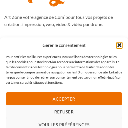
Art Zone votre agence de Com’ pour tous vos projets de
création, impression, web, vidéo & vidéo par drone.
988, route de Péronne
Gérer le consentement
59262 Sainghin en Mélantois
Pour offrir les meilleures expériences, nous utilisons des technologies telles
Tél : 09.50.51.76.47
que les cookies pour stocker et/ou accéder aux informations des appareils. Le
contact@artzone.fr
fait de consentir à ces technologies nous permettra de traiter des données
telles que le comportement de navigation ou les ID uniques sur ce site. Le fait de
ne pas consentir ou de retirer son consentement peut avoir un effet négatif sur
certaines caractéristiques et fonctions.
Mentions légales
CGV Art Zone
ACCEPTER
CGV web
REFUSER
VOIR LES PRÉFÉRENCES
Studio Art Zone | SIRET : 44994086500032 | TVA :