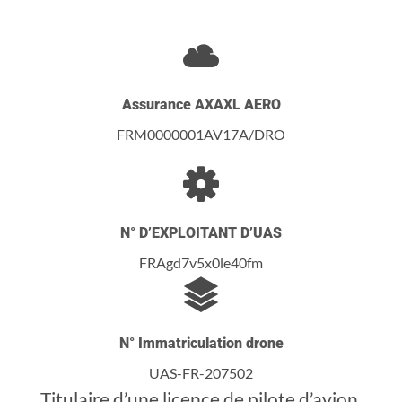
Assurance AXAXL AERO
FRM0000001AV17A/DRO
N° D’EXPLOITANT D’UAS
FRAgd7v5x0le40fm
N° Immatriculation drone
UAS-FR-207502
Titulaire d’une licence de pilote d’avion,