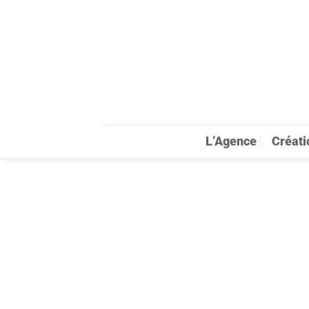
Passer
au
contenu
L’Agence
Créati