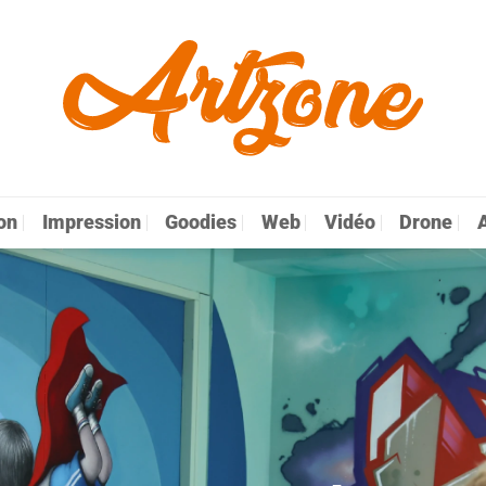
on
Impression
Goodies
Web
Vidéo
Drone
A