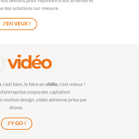
 vos besoins pour répondre à vos attentes et
e des solutions sur-mesure.
J'EN VEUX !
e
, c’est bien, le faire en
vidéo
, c’est mieux !
 d’entreprise corporate
,
captation
n motion design
, vidéo aérienne prise par
drone.
J'Y GO !