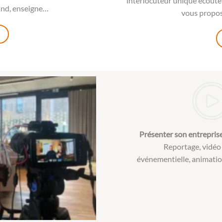
interlocuteur unique écoute
tand, enseigne…
art zone
vous propos
Présenter son entrepris
Reportage,
vidéo
événementielle
,
animatio