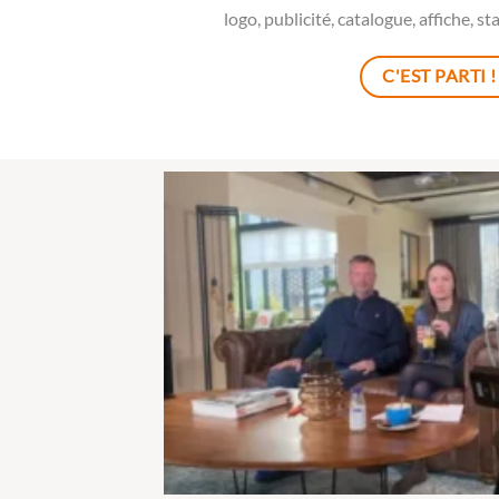
logo
,
publicité
,
catalogue
,
affiche
, s
C'EST PARTI !