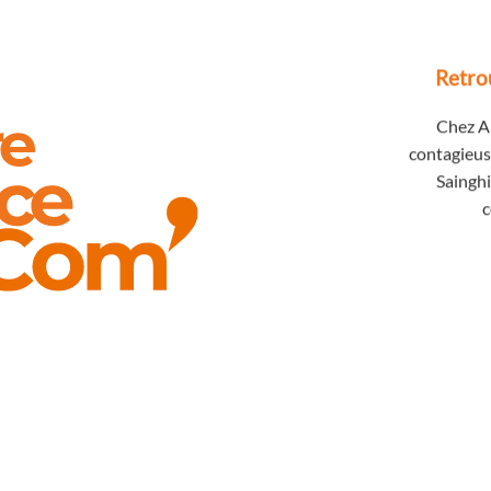
Retro
Chez Ar
contagieus
Sainghi
c