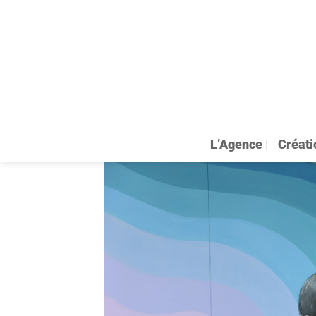
Passer
au
contenu
L’Agence
Créati